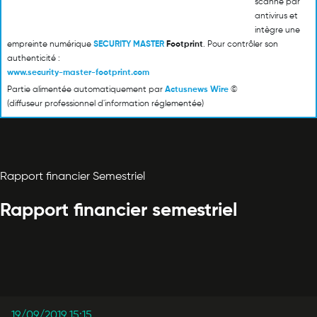
scanné par
antivirus et
intègre une
empreinte numérique
SECURITY MASTER
Footprint
. Pour contrôler son
authenticité :
www.security-master-footprint.com
Partie alimentée automatiquement par
Actusnews Wire
©
(diffuseur professionnel d'information réglementée)
Rapport financier Semestriel
Rapport financier semestriel
19/09/2019 15:15