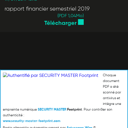
rapport financier semestriel 2019
(PDF 1,04
Mo
)
Télécharger
Chaque
document
PDF a été
scanné par
antivirus et
intègre une
empreinte numérique
SECURITY MASTER
Footprint
. Pour contrôler son
authenticité :
www.security-master-footprint.com
Partie alimentée automatiquement par
Actusnews Wire
©