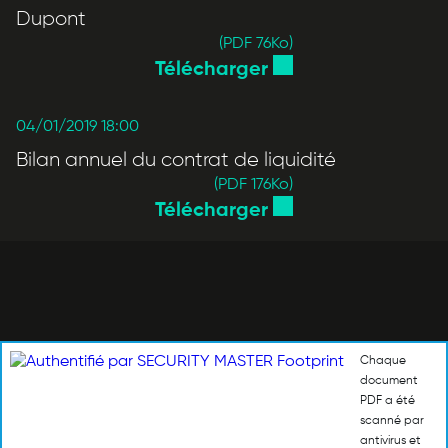
Dupont
(PDF 76
Ko
)
Télécharger
04/01/2019 18:00
Bilan annuel du contrat de liquidité
(PDF 176
Ko
)
Télécharger
Chaque
document
PDF a été
scanné par
antivirus et