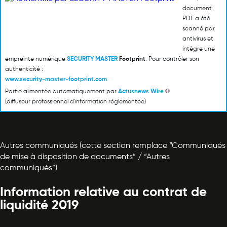
document
PDF a été
scanné par
antivirus et
intègre une
empreinte numérique
SECURITY MASTER
Footprint
. Pour contrôler son
authenticité :
www.security-master-footprint.com
Partie alimentée automatiquement par
Actusnews Wire
©
(diffuseur professionnel d'information réglementée)
Autres communiqués (cette section remplace “Communiqués
de mise à disposition de documents” / “Autres
communiqués”)
Information relative au contrat de
liquidité 2019