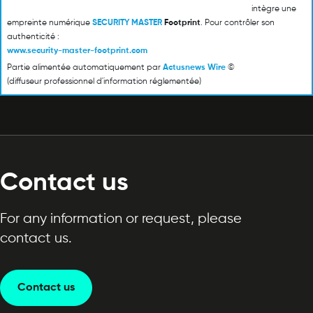
intègre une
empreinte numérique
SECURITY MASTER
Footprint
. Pour contrôler son
authenticité :
www.security-master-footprint.com
Partie alimentée automatiquement par
Actusnews Wire
©
(diffuseur professionnel d'information réglementée)
Contact us
For any information or request, please
contact us.
Contact us