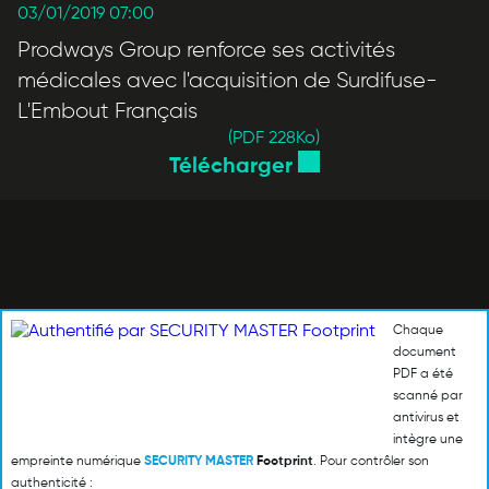
03/01/2019 07:00
Prodways Group renforce ses activités
médicales avec l'acquisition de Surdifuse-
L'Embout Français
(PDF 228
Ko
)
Télécharger
Chaque
document
PDF a été
scanné par
antivirus et
intègre une
empreinte numérique
SECURITY MASTER
Footprint
. Pour contrôler son
authenticité :