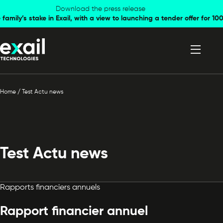
Skip to
Skip to
Download the press release
family’s stake in Exail, with a view to launching a tender offer for 
navigation
content
Home
/
Test Actu news
Test Actu news
Rapports financiers annuels
Rapport financier annuel