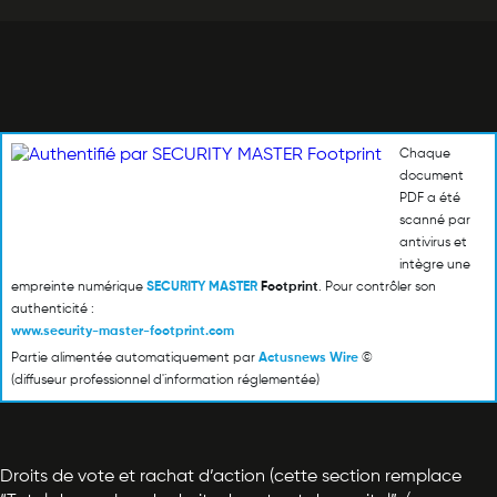
Chaque
document
PDF a été
scanné par
antivirus et
intègre une
empreinte numérique
SECURITY MASTER
Footprint
. Pour contrôler son
authenticité :
www.security-master-footprint.com
Partie alimentée automatiquement par
Actusnews Wire
©
(diffuseur professionnel d'information réglementée)
Droits de vote et rachat d’action (cette section remplace