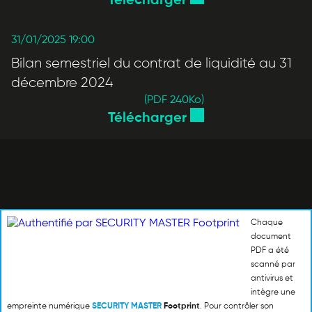
Télécharger
31/01/2025 19:00
Bilan semestriel du contrat de liquidité au 31
décembre 2024
(PDF 240
Ko
)
Télécharger
Chaque
document
PDF a été
scanné par
antivirus et
intègre une
empreinte numérique
SECURITY MASTER
Footprint
. Pour contrôler son