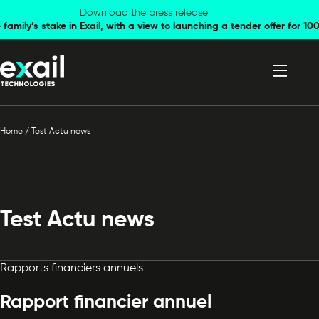
Skip to
Skip to
Download the press release
family’s stake in Exail, with a view to launching a tender offer for 
navigation
content
Home
/
Test Actu news
Test Actu news
Rapports financiers annuels
Rapport financier annuel