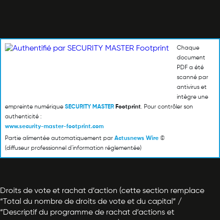
Chaque
document
PDF a été
scanné par
antivirus et
intègre une
empreinte numérique
SECURITY MASTER
Footprint
. Pour contrôler son
authenticité :
www.security-master-footprint.com
Partie alimentée automatiquement par
Actusnews Wire
©
(diffuseur professionnel d'information réglementée)
Droits de vote et rachat d’action (cette section remplace
“Total du nombre de droits de vote et du capital” /
“Descriptif du programme de rachat d’actions et