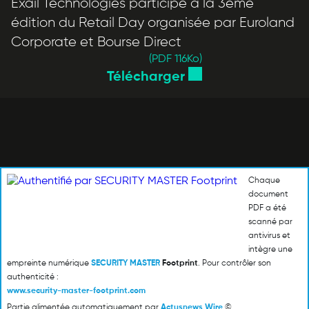
Exail Technologies participe à la 3ème
édition du Retail Day organisée par Euroland
Corporate et Bourse Direct
(PDF 116
Ko
)
Télécharger
Chaque
document
PDF a été
scanné par
antivirus et
intègre une
empreinte numérique
SECURITY MASTER
Footprint
. Pour contrôler son
authenticité :
www.security-master-footprint.com
Partie alimentée automatiquement par
Actusnews Wire
©