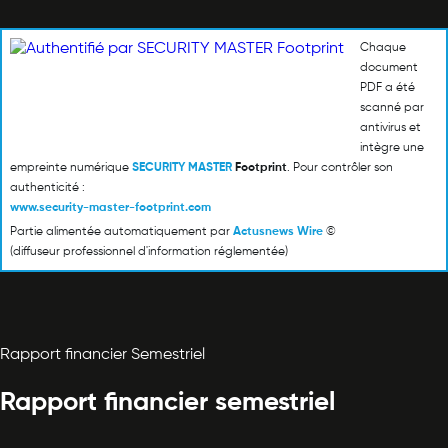
Chaque
document
PDF a été
scanné par
antivirus et
intègre une
empreinte numérique
SECURITY MASTER
Footprint
. Pour contrôler son
authenticité :
www.security-master-footprint.com
Partie alimentée automatiquement par
Actusnews Wire
©
(diffuseur professionnel d'information réglementée)
Rapport financier Semestriel
Rapport financier semestriel