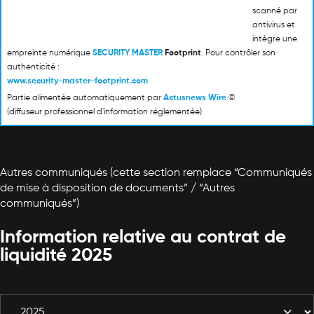
scanné par
antivirus et
intègre une
empreinte numérique
SECURITY MASTER
Footprint
. Pour contrôler son
authenticité :
www.security-master-footprint.com
Partie alimentée automatiquement par
Actusnews Wire
©
(diffuseur professionnel d'information réglementée)
Autres communiqués (cette section remplace “Communiqués
de mise à disposition de documents” / “Autres
communiqués”)
Information relative au contrat de
liquidité 2025