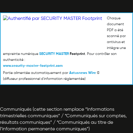
Chaque
document
PDF a été
scanné par
antivirus et
intègre une
empreinte numérique
SECURITY MASTER
Footprint
. Pour contrôler son
authenticité :
www.security-master-footprint.com
Partie alimentée automatiquement par
Actusnews Wire
©
(diffuseur professionnel d'information réglementée)
Communiqués (cette section remplace “Informations
trimestrielles communiques” / “Communiqués sur comptes,
résultats communiques” / “Communiqués au titre de
l’information permanente communiques”)