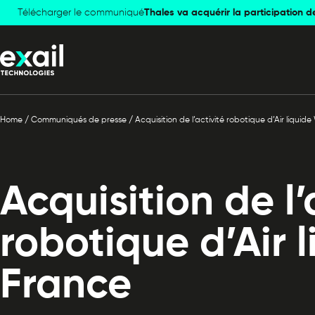
Télécharger le communiqué
Skip to
Skip to
Thales va acquérir la participation d
navigation
content
Home
/
Communiqués de presse
/
Acquisition de l’activité robotique d’Air liquid
Acquisition de l’
robotique d’Air 
France