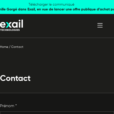
Skip to
Skip to
Télécharger le communiqué
mille Gorgé dans Exail, en vue de lancer une offre publique d’achat p
navigation
content
Home
/
Contact
Contact
Prénom
*