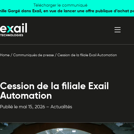
Skip to
Skip to
Télécharger le communiqué
mille Gorgé dans Exail, en vue de lancer une offre publique d’achat p
navigation
content
Home
/
Communiqués de presse
/
Cession de la filiale Exail Automation
Cession de la filiale Exail
Automation
Publié le mai 15, 2026 – Actualités