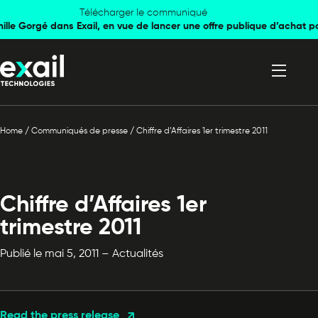
Skip to
Skip to
Télécharger le communiqué
mille Gorgé dans Exail, en vue de lancer une offre publique d’achat p
navigation
content
Home
/
Communiqués de presse
/
Chiffre d’Affaires 1er trimestre 2011
Chiffre d’Affaires 1er
trimestre 2011
Publié le mai 5, 2011 – Actualités
Read the press release