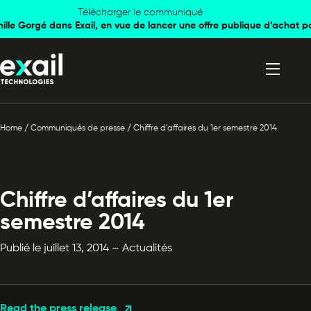
Skip to
Skip to
Télécharger le communiqué
mille Gorgé dans Exail, en vue de lancer une offre publique d’achat p
navigation
content
Home
/
Communiqués de presse
/
Chiffre d’affaires du 1er semestre 2014
Chiffre d’affaires du 1er
semestre 2014
Publié le juillet 13, 2014 – Actualités
Read the press release