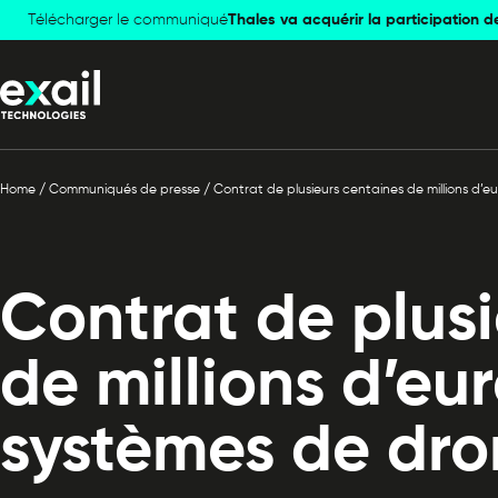
Télécharger le communiqué
Skip to
Skip to
Thales va acquérir la participation d
navigation
content
Home
/
Communiqués de presse
/
Contrat de plusieurs centaines de millions d’
Contrat de plus
de millions d’eu
systèmes de dro