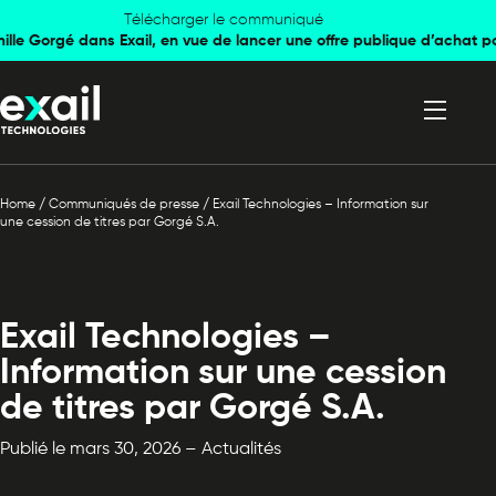
Skip to
Skip to
Télécharger le communiqué
mille Gorgé dans Exail, en vue de lancer une offre publique d’achat p
navigation
content
Home
/
Communiqués de presse
/
Exail Technologies – Information sur
une cession de titres par Gorgé S.A.
Exail Technologies –
Information sur une cession
de titres par Gorgé S.A.
Publié le mars 30, 2026 – Actualités