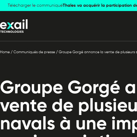
Télécharger le communiqué
Skip to
Skip to
Thales va acquérir la participation d
navigation
content
Home
/
Communiqués de presse
/
Groupe Gorgé annonce la vente de plusieurs s
Groupe Gorgé a
vente de plusieu
navals à une im