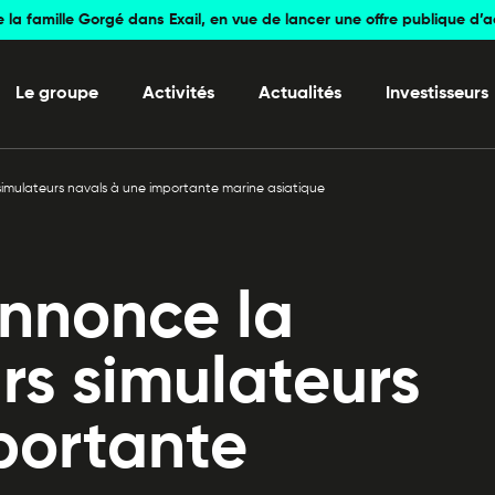
e la famille Gorgé dans Exail, en vue de lancer une offre publique d’
Le groupe
Activités
Actualités
Investisseurs
imulateurs navals à une importante marine asiatique
nnonce la
rs simulateurs
portante