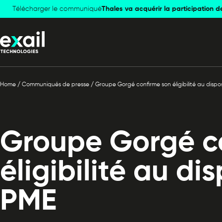
Télécharger le communiqué
Skip to
Skip to
Thales va acquérir la participation d
navigation
content
Home
/
Communiqués de presse
/
Groupe Gorgé confirme son éligibilité au dispo
Groupe Gorgé c
éligibilité au di
PME