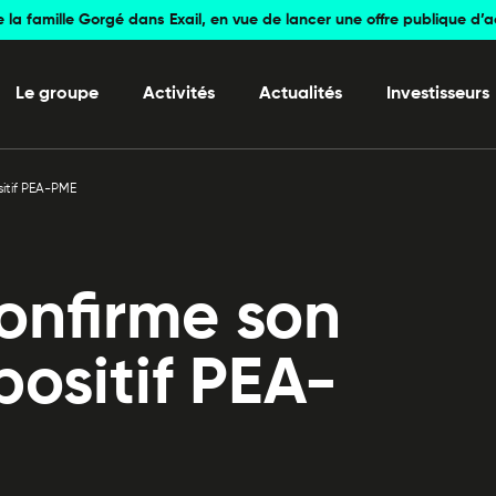
e la famille Gorgé dans Exail, en vue de lancer une offre publique d’
Le groupe
Activités
Actualités
Investisseurs
sitif PEA-PME
onfirme son
spositif PEA-