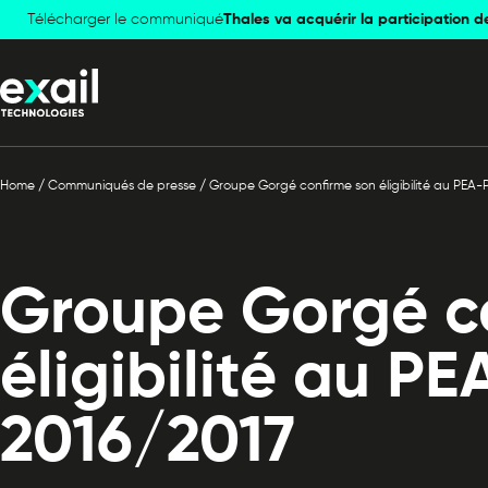
Télécharger le communiqué
Skip to
Skip to
Thales va acquérir la participation d
navigation
content
Home
/
Communiqués de presse
/
Groupe Gorgé confirme son éligibilité au PEA
Groupe Gorgé c
éligibilité au P
2016/2017