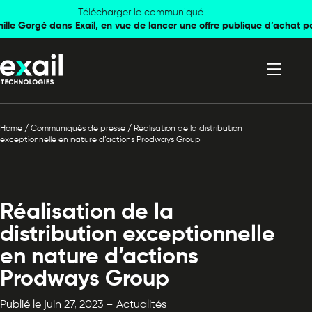
Skip to
Skip to
Télécharger le communiqué
mille Gorgé dans Exail, en vue de lancer une offre publique d’achat p
navigation
content
Home
/
Communiqués de presse
/
Réalisation de la distribution
exceptionnelle en nature d’actions Prodways Group
Réalisation de la
distribution exceptionnelle
en nature d’actions
Prodways Group
Publié le juin 27, 2023 – Actualités