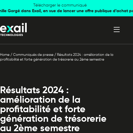
Skip to
Skip to
Télécharger le communiqué
mille Gorgé dans Exail, en vue de lancer une offre publique d’achat p
navigation
content
Home
/
Communiqués de presse
/
Résultats 2024 : amélioration de la
profitabilité et forte génération de trésorerie au 2ème semestre
Résultats 2024 :
amélioration de la
profitabilité et forte
génération de trésorerie
au 2ème semestre