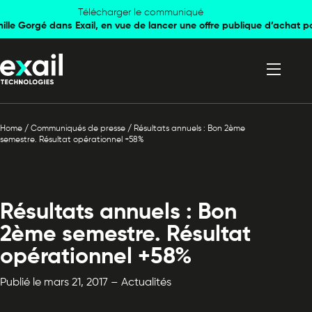
Skip to
Skip to
Télécharger le communiqué
mille Gorgé dans Exail, en vue de lancer une offre publique d’achat p
navigation
content
Home
/
Communiqués de presse
/
Résultats annuels : Bon 2ème
semestre. Résultat opérationnel +58%
Résultats annuels : Bon
2ème semestre. Résultat
opérationnel +58%
Publié le mars 21, 2017 – Actualités