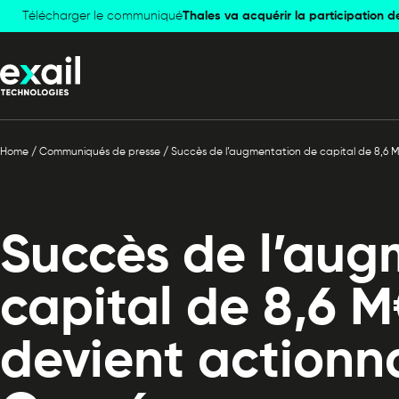
Télécharger le communiqué
Skip to
Skip to
Thales va acquérir la participation d
navigation
content
Home
/
Communiqués de presse
/
Succès de l’augmentation de capital de 8,6 M
Succès de l’aug
capital de 8,6 M
devient actionn