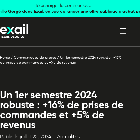
Skip to
Skip to
Télécharger le communiqué
mille Gorgé dans Exail, en vue de lancer une offre publique d’achat p
navigation
content
Home
/
Communiqués de presse
/
Un 1er semestre 2024 robuste : +16%
de prises de commandes et +5% de revenus
Un 1er semestre 2024
robuste : +16% de prises de
commandes et +5% de
revenus
Publié le juillet 25, 2024 – Actualités