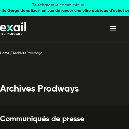
Skip to
Skip to
Télécharger le communiqué
mille Gorgé dans Exail, en vue de lancer une offre publique d’achat p
navigation
content
Home
/
Archives Prodways
Archives Prodways
Communiqués de presse