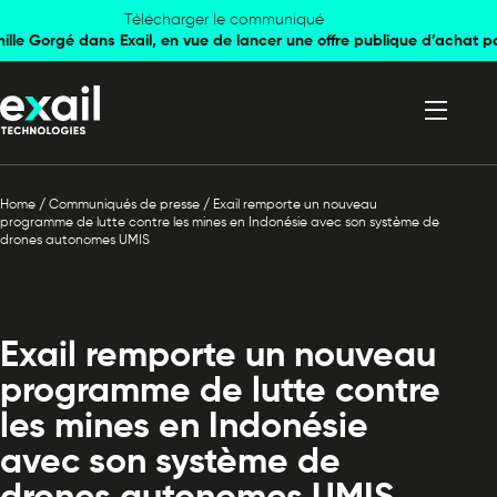
Skip to
Skip to
Télécharger le communiqué
mille Gorgé dans Exail, en vue de lancer une offre publique d’achat p
navigation
content
Home
/
Communiqués de presse
/
Exail remporte un nouveau
programme de lutte contre les mines en Indonésie avec son système de
drones autonomes UMIS
Exail remporte un nouveau
programme de lutte contre
les mines en Indonésie
avec son système de