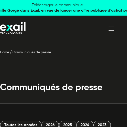
Skip to
Skip to
Télécharger le communiqué
mille Gorgé dans Exail, en vue de lancer une offre publique d’achat p
navigation
content
Home
/
Communiqués de presse
Communiqués de presse
Toutes les années
2026
2025
2024
2023