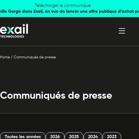
Skip to
Skip to
Télécharger le communiqué
mille Gorgé dans Exail, en vue de lancer une offre publique d’achat p
navigation
content
Home
/
Communiqués de presse
Communiqués de presse
Toutes les années
2026
2025
2024
2023