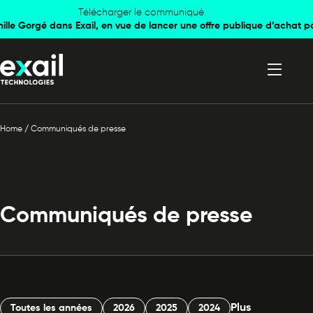
Skip to
Skip to
Télécharger le communiqué
mille Gorgé dans Exail, en vue de lancer une offre publique d’achat p
navigation
content
Home
/
Communiqués de presse
Communiqués de presse
Plus
Toutes les années
2026
2025
2024