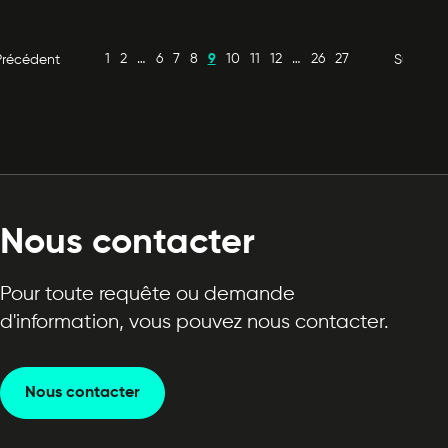
1
2
…
6
7
8
9
10
11
12
…
26
27
Précédent
Suivant
Nous contacter
Pour toute requête ou demande
d'information, vous pouvez nous contacter.
Nous contacter