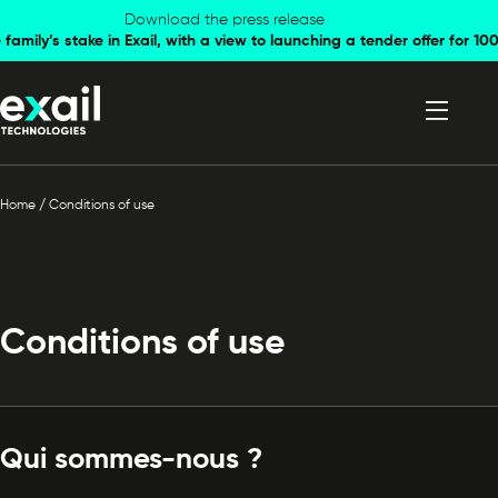
Skip to
Skip to
Download the press release
family’s stake in Exail, with a view to launching a tender offer for 
navigation
content
Home
/
Conditions of use
Conditions of use
Qui sommes-nous ?